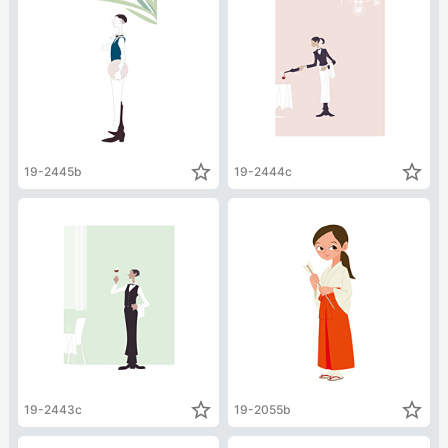
star_border
star_border
19-2445b
19-2444c
star_border
star_border
19-2443c
19-2055b