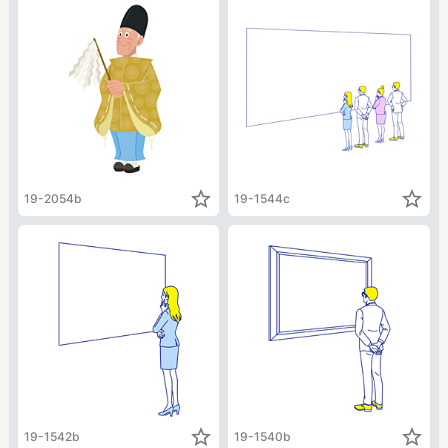
star_border
star_border
19-2054b
19-1544c
star_border
star_border
19-1542b
19-1540b