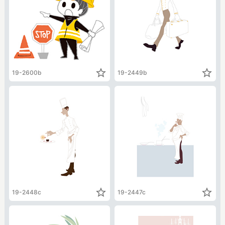
star_border
star_border
19-2600b
19-2449b
star_border
star_border
19-2448c
19-2447c