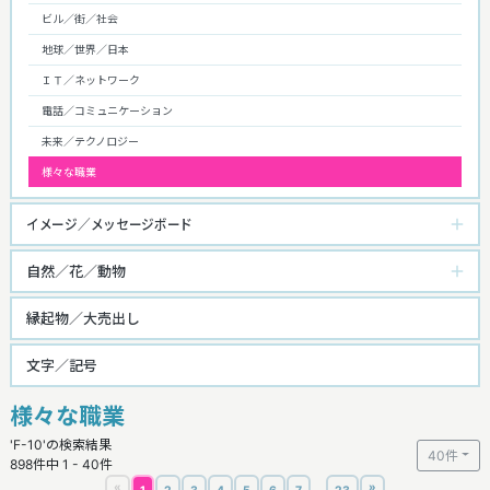
ビル／街／社会
地球／世界／日本
ＩＴ／ネットワーク
電話／コミュニケーション
未来／テクノロジー
様々な職業
イメージ／メッセージボード
自然／花／動物
縁起物／大売出し
文字／記号
様々な職業
'F-10'の検索結果
40件
898件中 1 - 40件
«
»