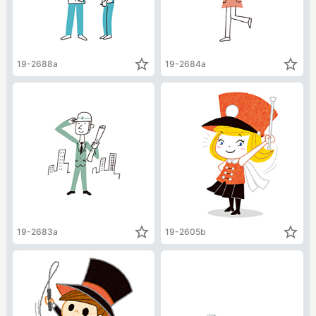
star_border
star_border
19-2688a
19-2684a
star_border
star_border
19-2683a
19-2605b