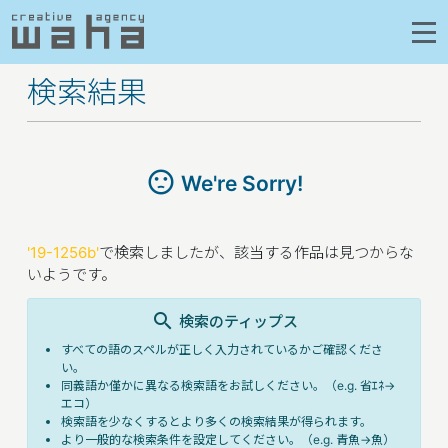
検索結果
sentiment_dissatisfied
We're Sorry!
'19-1256b'
で検索しましたが、該当する作品は見つからな
いようです。
search
検索のティップス
すべての語のスペルが正しく入力されているかご確認くださ
い。
同義語か僅かに異なる検索語をお試しください。（e.g. 省ｴﾈ→
エコ）
検索語を少なくするとより多くの検索結果が得られます。
より一般的な検索条件を設定してください。（e.g. 青魚→魚）