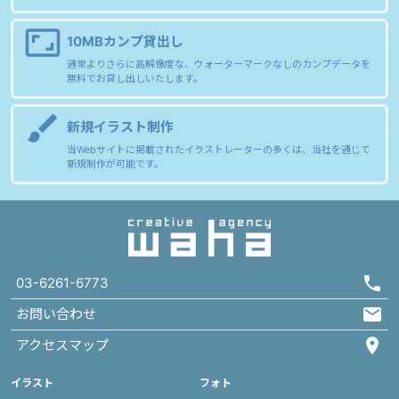
aspect_ratio
10MBカンプ貸出し
通常よりさらに高解像度な、ウォーターマークなしのカンプデータを
無料でお貸し出しいたします。
brush
新規イラスト制作
当Webサイトに掲載されたイラストレーターの多くは、当社を通じて
新規制作が可能です。
03-6261-6773
お問い合わせ
アクセスマップ
イラスト
フォト