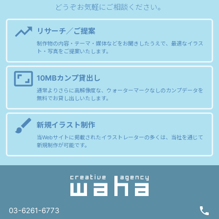
どうぞお気軽にご相談ください。
trending_up
リサーチ／ご提案
制作物の内容・テーマ・媒体などをお聞きしたうえで、最適なイラス
ト・写真をご提案いたします。
aspect_ratio
10MBカンプ貸出し
通常よりさらに高解像度な、ウォーターマークなしのカンプデータを
無料でお貸し出しいたします。
brush
新規イラスト制作
当Webサイトに掲載されたイラストレーターの多くは、当社を通じて
新規制作が可能です。
03-6261-6773