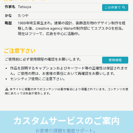
作家名
Tatsuya
search
この作家で
かな
たつや
略歴
1969年埼玉県生まれ。建築の設計、装飾造形物のデザイン制作を経
験した後、creative agency Wahaの制作部にてスプスタGを担当。
現在はフリーで、広告を中心に活動中。
ご注意下さい
ご使用前に必ず使用規程の確認をお願いします。
使用規程
作品を説明するキャプションおよびキーワード等の正確性は保証されませ
ん。ご使用の際は、お客様の責任において再確認をお願いします。
センシティブ使用にご注意下さい。
report_problem
本サイトに掲載の全てのコンテンツは著作権法により保護されています。コンテンツの使
用にあたっては料金が発生します。
カスタムサービスのご案内
お客様の課題を徹底サポート。