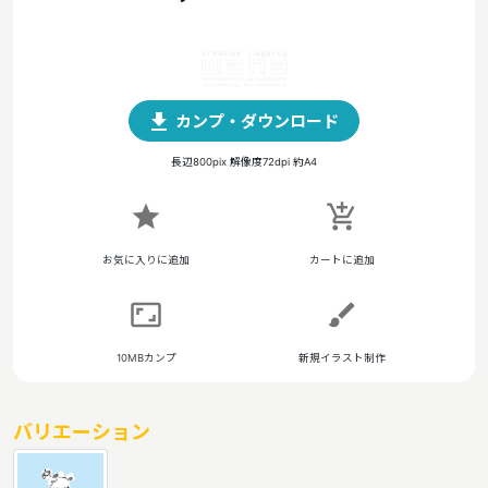
file_download
カンプ・ダウンロード
長辺800pix 解像度72dpi 約A4
star
add_shopping_cart
お気に入りに追加
カートに追加
aspect_ratio
brush
10MBカンプ
新規イラスト制作
バリエーション