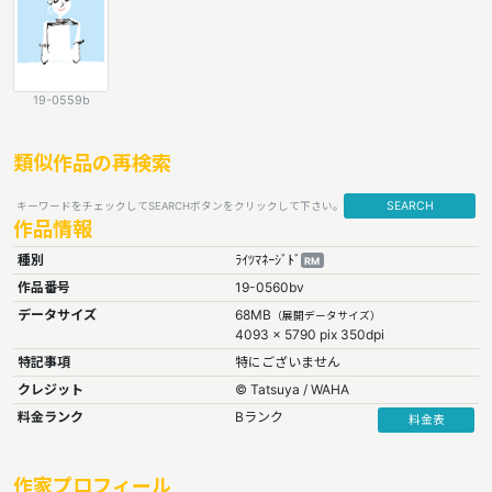
19-0559b
類似作品の再検索
SEARCH
キーワードをチェックしてSEARCHボタンをクリックして下さい。
作品情報
種別
ﾗｲﾂﾏﾈｰｼﾞﾄﾞ
RM
作品番号
19-0560bv
データサイズ
68MB
（展開データサイズ）
4093 x 5790 pix 350dpi
特記事項
特にございません
クレジット
© Tatsuya / WAHA
料金ランク
Bランク
料金表
作家プロフィール