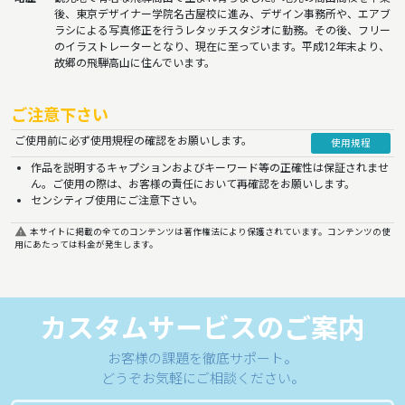
後、東京デザイナー学院名古屋校に進み、デザイン事務所や、エアブ
ラシによる写真修正を行うレタッチスタジオに勤務。その後、フリー
のイラストレーターとなり、現在に至っています。平成12年末より、
故郷の飛騨高山に住んでいます。
ご注意下さい
ご使用前に必ず使用規程の確認をお願いします。
使用規程
作品を説明するキャプションおよびキーワード等の正確性は保証されませ
ん。ご使用の際は、お客様の責任において再確認をお願いします。
センシティブ使用にご注意下さい。
report_problem
本サイトに掲載の全てのコンテンツは著作権法により保護されています。コンテンツの使
用にあたっては料金が発生します。
カスタムサービスのご案内
お客様の課題を徹底サポート。
どうぞお気軽にご相談ください。