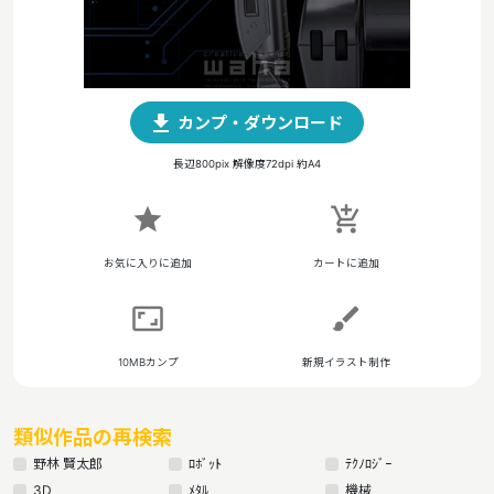
file_download
カンプ・ダウンロード
長辺800pix 解像度72dpi 約A4
star
add_shopping_cart
お気に入りに追加
カートに追加
aspect_ratio
brush
10MBカンプ
新規イラスト制作
類似作品の再検索
野林 賢太郎
ﾛﾎﾞｯﾄ
ﾃｸﾉﾛｼﾞｰ
3D
ﾒﾀﾙ
機械