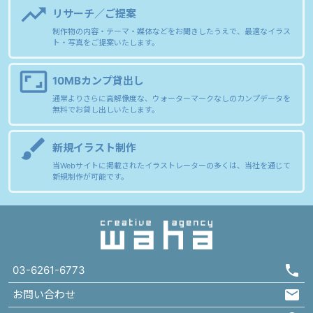
trending_up
リサーチ／ご提案
制作物の内容・テーマ・媒体などをお聞きしたうえで、最適なイラス
ト・写真をご提案いたします。
aspect_ratio
10MBカンプ貸出し
通常よりさらに高解像度な、ウォーターマークなしのカンプデータを
無料でお貸し出しいたします。
brush
新規イラスト制作
当Webサイトに掲載されたイラストレーターの多くは、当社を通じて
新規制作が可能です。
03-6261-6773
お問い合わせ