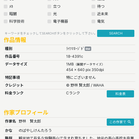
ﾒｶ
立つ
待つ
暗闇
光
近未来
科学技術
電子機器
電気
SEARCH
キーワードをチェックしてSEARCHボタンをクリックして下さい。
作品情報
種別
ﾗｲﾂﾏﾈｰｼﾞﾄﾞ
RM
作品番号
18-4391c
データサイズ
1MB
（展開データサイズ）
454 x 640 pix 350dpi
特記事項
特にございません
クレジット
© 野林 賢太郎 / WAHA
料金ランク
Cランク
料金表
作家プロフィール
作家名
野林 賢太郎
search
この作家で
かな
のばやしけんたろう
略歴
観光地で有名な飛騨高山で生まれ育ちました。地元の高山高校を卒業