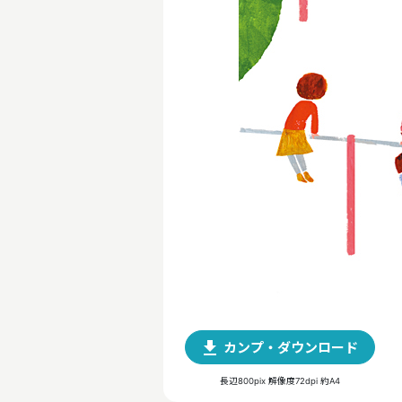
file_download
カンプ・ダウンロード
長辺800pix 解像度72dpi 約A4