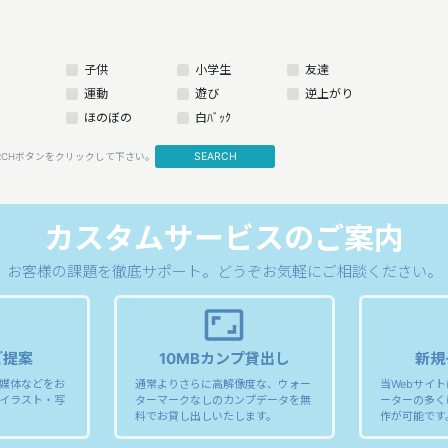
子供
小学生
友達
運動
遊び
逆上がり
ほのぼの
白ﾊﾞｯｸ
SEARCH
RCHボタンをクリックして下さい。
カスタムサービスのご案内
お客様の課題を徹底サポート。
どうぞお気軽にご相談ください。
aspect_ratio
ご提案
10MBカンプ貸出し
新規
媒体などをお
通常よりさらに高解像度な、ウォー
当Webサイ
イラスト・写
ターマークなしのカンプデータを無
ーターの多く
料でお貸し出しいたします。
作が可能です