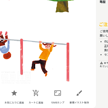
略歴
ご注
ご使
願い
作
正
責
セ
report_problem
本サ
れてい
star
add_shopping_cart
aspect_ratio
brush
お気に入りに追加
カートに追加
10MBカンプ
新規イラスト制作