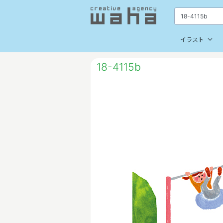
keyboard_arrow_down
イラスト
18-4115b