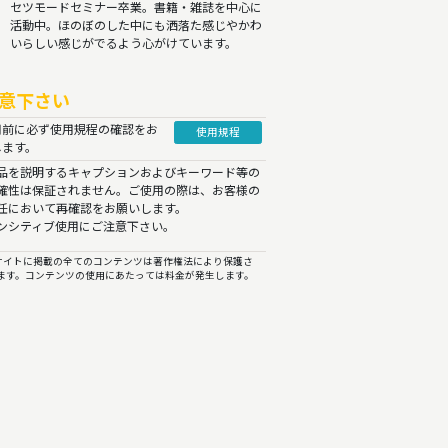
セツモードセミナー卒業。書籍・雑誌を中心に
活動中。ほのぼのした中にも洒落た感じやかわ
いらしい感じがでるよう心がけています。
意下さい
用前に必ず使用規程の確認をお
使用規程
します。
品を説明するキャプションおよびキーワード等の
確性は保証されません。ご使用の際は、お客様の
任において再確認をお願いします。
ンシティブ使用にご注意下さい。
イトに掲載の全てのコンテンツは著作権法により保護さ
ます。コンテンツの使用にあたっては料金が発生します。