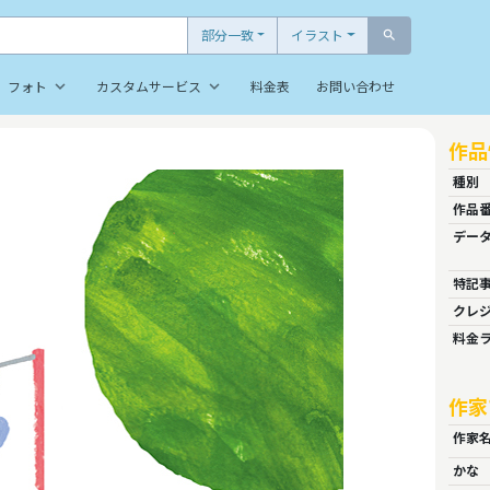
部分一致
イラスト
search
keyboard_arrow_down
keyboard_arrow_down
フォト
カスタムサービス
料金表
お問い合わせ
作品
種別
作品
デー
特記
クレ
料金
作家
作家
かな