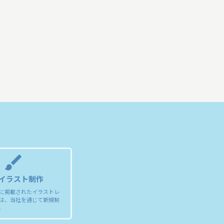
brush
イラスト制作
トに掲載されたイラストレ
は、当社を通じて新規制
。