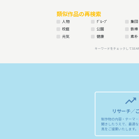
類似作品の再検索
人物
ｸﾞﾙｰﾌﾟ
集団
校庭
公園
鉄棒
元気
健康
素朴
キーワードをチェックしてSEA
trending_up
リサーチ／
制作物の内容・テーマ・
聞きしたうえで、最適な
真をご提案いたします。