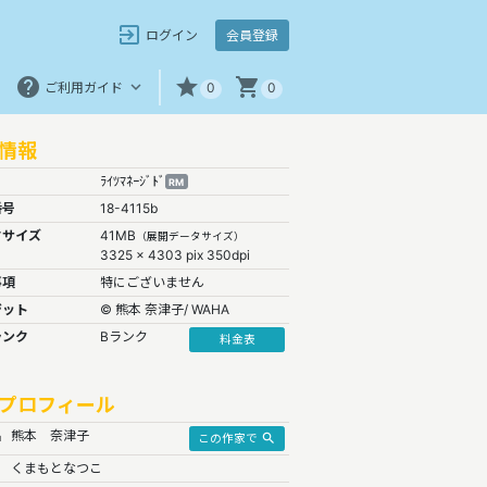
exit_to_app
会員登録
ログイン
help
star
shopping_cart
keyboard_arrow_down
ご利用ガイド
0
0
情報
ﾗｲﾂﾏﾈｰｼﾞﾄﾞ
RM
番号
18-4115b
タサイズ
41MB
（展開データサイズ）
3325 x 4303 pix 350dpi
事項
特にございません
ジット
© 熊本 奈津子/ WAHA
ランク
Bランク
料金表
プロフィール
名
熊本 奈津子
search
この作家で
くまもとなつこ