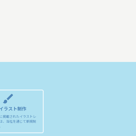
brush
イラスト制作
トに掲載されたイラストレ
は、当社を通じて新規制
。