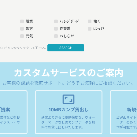
職業
ﾒｯｾｰｼﾞﾎﾞｰﾄﾞ
働く
親方
作業着
はっぴ
元気
おしらせ
SEARCH
RCHボタンをクリックして下さい。
カスタムサービスのご案内
お客様の課題を徹底サポート。
どうぞお気軽にご相談ください。
aspect_ratio
ご提案
10MBカンプ貸出し
新規
媒体などをお
通常よりさらに高解像度な、ウォー
当Webサイ
イラスト・写
ターマークなしのカンプデータを無
ーターの多く
料でお貸し出しいたします。
作が可能です