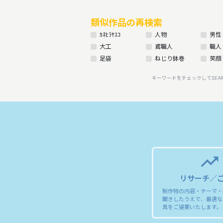
類似作品の再検索
ｶﾈﾋﾗﾔｽｺ
人物
男性
大工
鳶職人
職人
足袋
ねじり鉢巻
笑顔
キーワードをチェックしてSEA
trending_up
リサーチ／
制作物の内容・テーマ・
聞きしたうえで、最適な
真をご提案いたします。