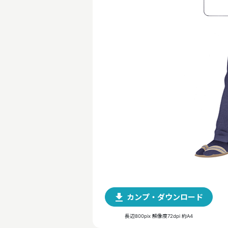
file_download
カンプ・ダウンロード
長辺800pix 解像度72dpi 約A4