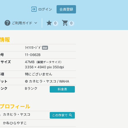
exit_to_app
会員登録
ログイン
help
star
shopping_cart
keyboard_arrow_down
ご利用ガイド
0
0
情報
ﾗｲﾂﾏﾈｰｼﾞﾄﾞ
RM
番号
11-0662B
タサイズ
47MB
（展開データサイズ）
3356 x 4940 pix 350dpi
事項
特にございません
ジット
© カネヒラ・ヤスコ / WAHA
ランク
Bランク
料金表
プロフィール
名
カネヒラ・ヤスコ
search
この作家で
かねひらやすこ