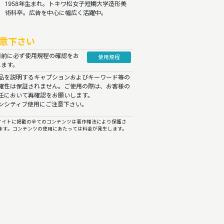
1958年生まれ。トキワ松女子短期大学造形美
術科卒。広告を中心に幅広く活躍中。
意下さい
用前に必ず使用規程の確認をお
使用規程
します。
品を説明するキャプションおよびキーワード等の
確性は保証されません。ご使用の際は、お客様の
任において再確認をお願いします。
ンシティブ使用にご注意下さい。
イトに掲載の全てのコンテンツは著作権法により保護さ
ます。コンテンツの使用にあたっては料金が発生します。