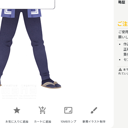
略歴
ご注
ご使
願い
作
正
責
セ
report_problem
本サ
れてい
star
add_shopping_cart
aspect_ratio
brush
お気に入りに追加
カートに追加
10MBカンプ
新規イラスト制作