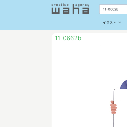
keyboard_arrow_down
イラスト
11-0662b