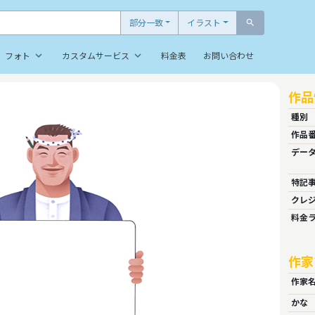
部分一致
イラスト
search
keyboard_arrow_down
keyboard_arrow_down
フォト
カスタムサービス
料金表
お問い合わせ
作品
種別
作品
デー
特記
クレ
料金
作家
作家
かな